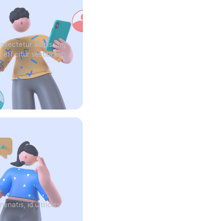
nsectetur adipiscing
t efficitur vestibulum
enatis, id ultricies