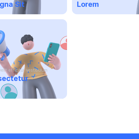
gna Sit
Lorem
elit efficitur vestibulum
sectetur