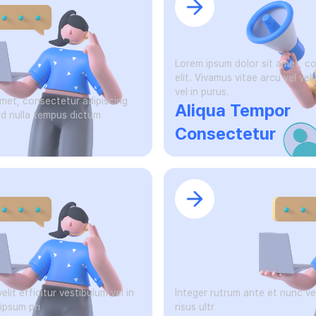
Lorem ipsum dolor sit amet, co
elit. Vivamus vitae arcu vel veli
vel in purus.
amet, consectetur adipiscing
Aliqua Tempor
t id nulla tempus dictum
Consectetur
elit efficitur vestibulum vel in
Integer rutrum ante et nunc ven
ipsum pri
risus ultr