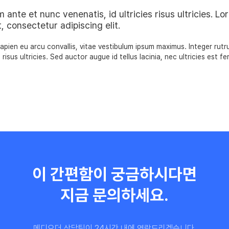
m ante et nunc venenatis, id ultricies risus ultricies. L
, consectetur adipiscing elit.
ien eu arcu convallis, vitae vestibulum ipsum maximus. Integer rut
s risus ultricies. Sed auctor augue id tellus lacinia, nec ultricies est 
이 간편함이 궁금하시다면
지금 문의하세요.
메디오더 상담팀이 24시간 내에 연락드리겠습니다.