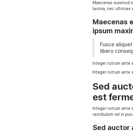
Maecenas euismod sap
lacinia, nec ultrici
Maecenas eu
ipsum maxi
Fusce aliquet
libero conseq
Integer rutrum ante et
Integer rutrum ante et
Sed aucto
est ferm
Integer rutrum ante et
vestibulum vel in pur
Sed auctor a