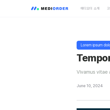
메디오더 소개
고
Lorem ipsum dolor
Tempo
Vivamus vitae a
June 10, 2024