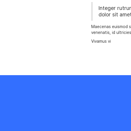
Integer rutru
dolor sit amet
Maecenas euismod sap
venenatis, id ultricie
Vivamus vi