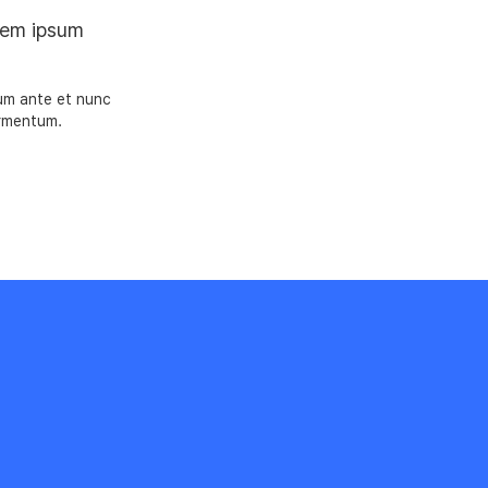
orem ipsum
rum ante et nunc
fermentum.