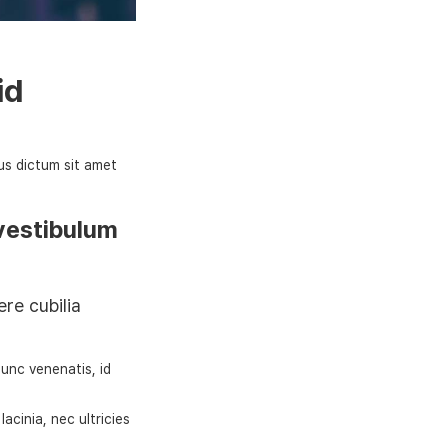
id
pus dictum sit amet
vestibulum
ere cubilia
nunc venenatis, id
acinia, nec ultricies