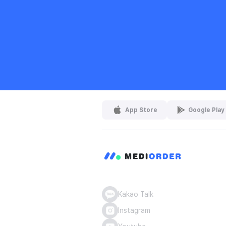
App Store
Google Play
Kakao Talk
Instagram