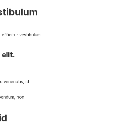
estibulum
t efficitur vestibulum
elit.
c venenatis, id
bibendum, non
id