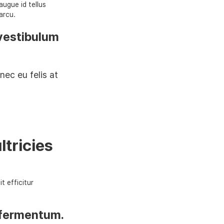
ugue id tellus
arcu.
vestibulum
nec eu felis at
ltricies
it efficitur
t fermentum.