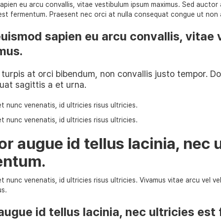
ien eu arcu convallis, vitae vestibulum ipsum maximus. Sed auctor a
es est fermentum. Praesent nec orci at nulla consequat congue ut non 
ismod sapien eu arcu convallis, vitae 
mus.
 turpis at orci bibendum, non convallis justo tempor. Do
uat sagittis a et urna.
 nunc venenatis, id ultricies risus ultricies.
 nunc venenatis, id ultricies risus ultricies.
r augue id tellus lacinia, nec u
entum.
 nunc venenatis, id ultricies risus ultricies. Vivamus vitae arcu vel vel
us.
ugue id tellus lacinia, nec ultricies es