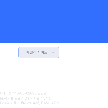
패밀리 사이트
퍼레이션 445-88-02096 김인용
서울시 서울 강남구 삼성로91길 32, 9층
대구광역시 동구 동대구로 465, DASH 411호